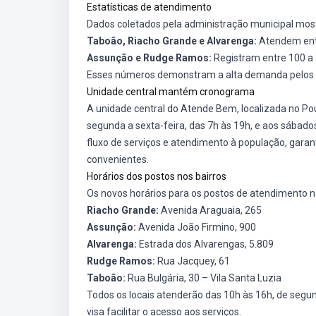
Estatísticas de atendimento
Dados coletados pela administração municipal mo
Taboão, Riacho Grande e Alvarenga:
Atendem entr
Assunção e Rudge Ramos:
Registram entre 100 a 
Esses números demonstram a alta demanda pelos serv
Unidade central mantém cronograma
A unidade central do Atende Bem, localizada no P
segunda a sexta-feira, das 7h às 19h, e aos sábados
fluxo de serviços e atendimento à população, gara
convenientes.
Horários dos postos nos bairros
Os novos horários para os postos de atendimento no
Riacho Grande:
Avenida Araguaia, 265
Assunção:
Avenida João Firmino, 900
Alvarenga:
Estrada dos Alvarengas, 5.809
Rudge Ramos:
Rua Jacquey, 61
Taboão:
Rua Bulgária, 30 – Vila Santa Luzia
Todos os locais atenderão das 10h às 16h, de seg
visa facilitar o acesso aos serviços.