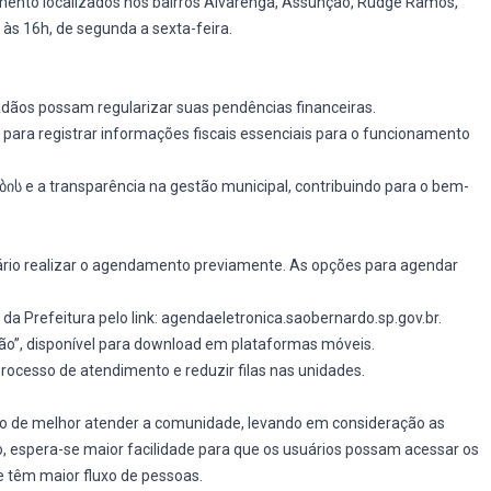
dimento localizados nos bairros Alvarenga, Assunção, Rudge Ramos,
às 16h, de segunda a sexta-feira.
adãos possam regularizar suas pendências financeiras.
para registrar informações fiscais essenciais para o funcionamento
ს e a transparência na gestão municipal, contribuindo para o bem-
ário realizar o agendamento previamente. As opções para agendar
da Prefeitura pelo link:
agendaeletronica.saobernardo.sp.gov.br
.
Mão”, disponível para download em plataformas móveis.
ocesso de atendimento e reduzir filas nas unidades.
to de melhor atender a comunidade, levando em consideração as
, espera-se maior facilidade para que os usuários possam acessar os
e têm maior fluxo de pessoas.