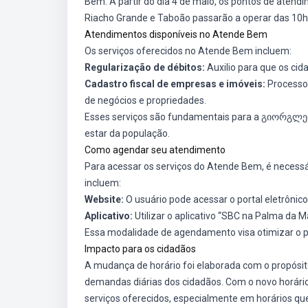
Bem. A partir do dia 4 de maio, os pontos de aten
Riacho Grande e Taboão passarão a operar das 10h 
Atendimentos disponíveis no Atende Bem
Os serviços oferecidos no Atende Bem incluem:
Regularização de débitos:
Auxilio para que os cid
Cadastro fiscal de empresas e imóveis:
Processo 
de negócios e propriedades.
Esses serviços são fundamentais para a გიორგლები
estar da população.
Como agendar seu atendimento
Para acessar os serviços do Atende Bem, é necess
incluem:
Website:
O usuário pode acessar o portal eletrônico 
Aplicativo:
Utilizar o aplicativo “SBC na Palma da 
Essa modalidade de agendamento visa otimizar o pr
Impacto para os cidadãos
A mudança de horário foi elaborada com o propósi
demandas diárias dos cidadãos. Com o novo horário
serviços oferecidos, especialmente em horários qu