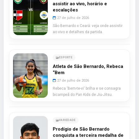
assistir ao vivo, horário e
escalações
27 de julho de 2026
São Bernardo x Ceará: veja onde assistir
ao vivo e detalhes da partida.
ESPORTE
Atleta de São Bernardo, Rebeca
“Bem
27 de julho de 2026
Rebeca 'Bem-te-vi' brilha e se consagra
bicampeã do Pan Kids de Jiu-Jitsu.
VARIEDADE
Prodígio de São Bernardo
conquista a terceira medalha de