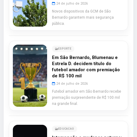
24 de julho de 2026
Novos dispositivos da GCM de São
Bernardo garantem mais segurança
pública.
ESPORTE
Em São Bernardo, Blumenau e
Estrela D. decidem título do
futebol amador com premiação
de R$ 100 mil
24 de julho de 2026
Futebol amador em São Bernardo recebe
premiação surpreendente de R$ 100 mil
na grande final.
EDUCACAO